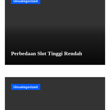
Uncategorized
Perbedaan Slot Tinggi Rendah
Uncategorized