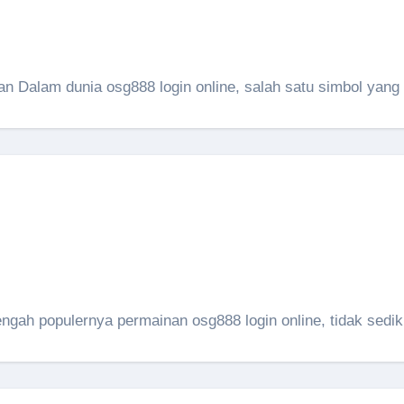
an Dalam dunia osg888 login online, salah satu simbol yang
engah populernya permainan osg888 login online, tidak sedi