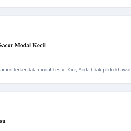
 Gacor Modal Kecil
amun terkendala modal besar. Kini, Anda tidak perlu khawat
lsu