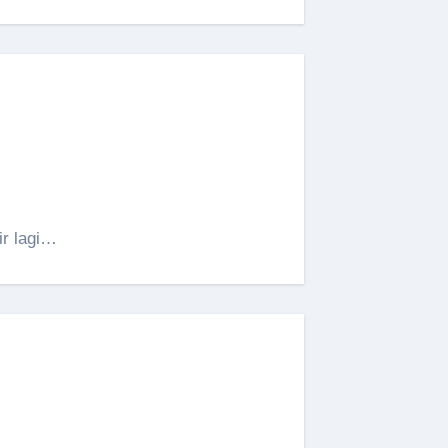
ir lagi…