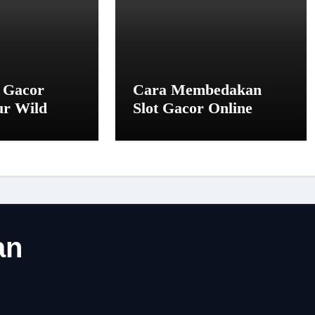
e Gacor
Cara Membedakan
ur Wild
Slot Gacor Online
an