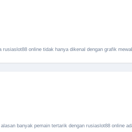
 rusiaslot88 online tidak hanya dikenal dengan grafik mew
u alasan banyak pemain tertarik dengan rusiaslot88 online 